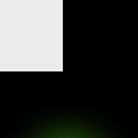
бино,
. 3
нит»)