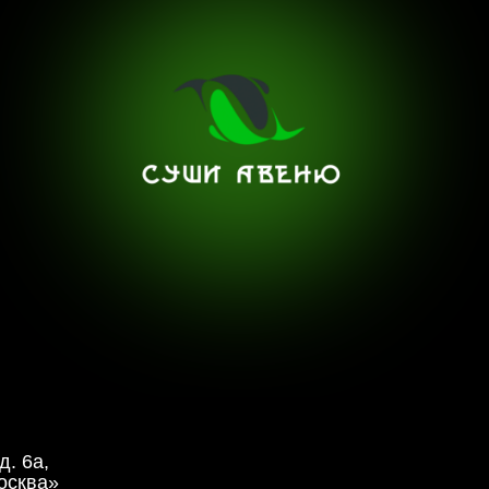
д. 6а,
осква»