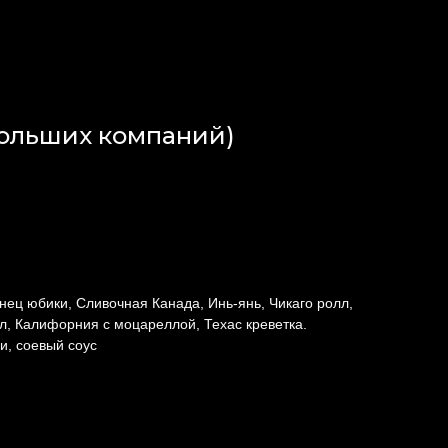
 больших компаний)
нец юбики, Сливочная Канада, Инь-янь, Чикаго ролл,
л, Калифорния с моцареллой, Техас креветка.
и, соевый соус
г. Химки - Мы открылись!
+7 999 350 50 55