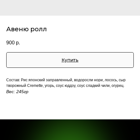
открылись!
Авеню ролл
 50 55
900
р.
зд д 3 стр 1, 2
д: Чистый мир
00 - 0:00
Купить
Состав: Рис японский заправленный, водоросли нори, лосось, сыр
творожный Cremette, угорь, соус юддзу, соус сладкий чили, огурец.
Вес: 245гр