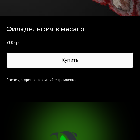
открылись!
 50 55
зд д 3 стр 1, 2
Филадельфия в масаго
д: Чистый мир
00 - 0:00
700
р.
Купить
Лосось, огурец, сливочный сыр, масаго